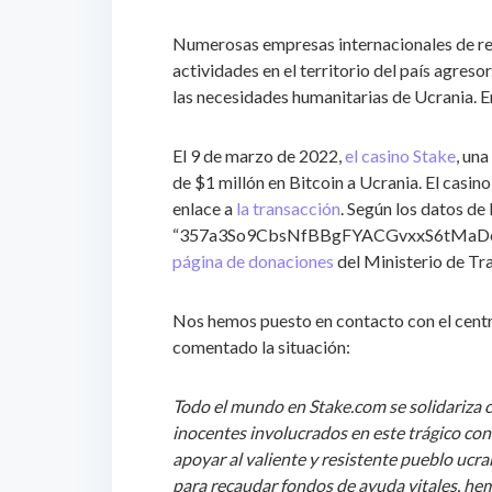
Numerosas empresas internacionales de re
actividades en el territorio del país agre
las necesidades humanitarias de Ucrania. E
El 9 de marzo de 2022,
el casino Stake
, un
de $1 millón en Bitcoin a Ucrania. El casin
enlace a
la transacción
. Según los datos de 
“357a3So9CbsNfBBgFYACGvxxS6tMaDoa1P”"
página de donaciones
del Ministerio de Tr
Nos hemos puesto en contacto con el centro
comentado la situación:
Todo el mundo en Stake.com se solidariza 
inocentes involucrados en este trágico con
apoyar al valiente y resistente pueblo uc
para recaudar fondos de ayuda vitales, he