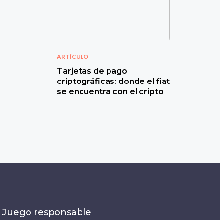
ARTÍCULO
Tarjetas de pago
criptográficas: donde el fiat
se encuentra con el cripto
Juego responsable