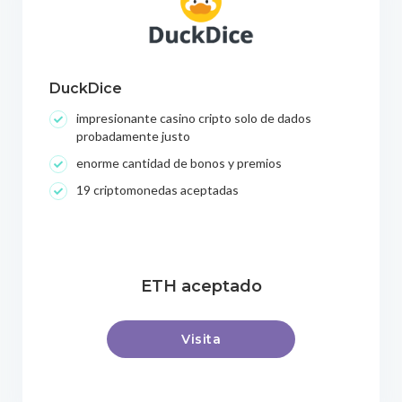
DuckDice
impresionante casino cripto solo de dados
probadamente justo
enorme cantidad de bonos y premios
19 criptomonedas aceptadas
ETH aceptado
Visita