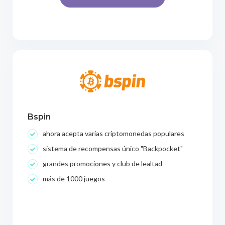
Bspin
ahora acepta varias criptomonedas populares
sistema de recompensas único "Backpocket"
grandes promociones y club de lealtad
más de 1000 juegos