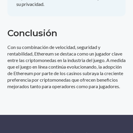
su privacidad.
Conclusión
Con su combinación de velocidad, seguridad y
rentabilidad, Ethereum se destaca como un jugador clave
entre las criptomonedas en la industria del juego. A medida
que el juego en línea continúa evolucionando, la adopción
de Ethereum por parte de los casinos subraya la creciente
preferencia por criptomonedas que ofrecen beneficios
mejorados tanto para operadores como para jugadores.