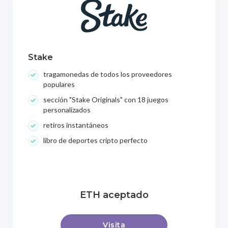
Stake
tragamonedas de todos los proveedores
populares
sección "Stake Originals" con 18 juegos
personalizados
retiros instantáneos
libro de deportes cripto perfecto
ETH aceptado
Visita