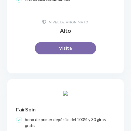
NIVEL DE ANONIMATO:
Alto
Visita
FairSpin
bono de primer depósito del 100% y 30 giros
gratis