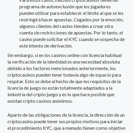
programa de autoexclusión que los jugadores
pueden utilizar para establecer el límite al que se les
restringirá hacer apuestas. Cegados por la emoción,
algunos clientes del casino tienden a crear otra
cuenta sin restricciones de apuestas. Por lo tanto, el
casino puede solicitar el KYC cuando se sospecha de
este intento de derivación.
Sin embargo, si en los casinos online con licencia habitual
la verificación de la identidad es una necesidad absoluta
debido a los factores mencionados anteriormente, los
criptocasinos pueden tener todavía algo de espacio para
respirar. Esto se debe al hecho de que los requisitos de la
licencia de juego no están totalmente adaptados a la
industria del cripto juego y es lo que hace posible que
existan cripto casinos anónimos.
Aparte de las obligaciones de la licencia, la dirección de un
criptocasino puede tener sus propios motivos para iniciar
el procedimiento KYC, que a menudo tienen como objetivo