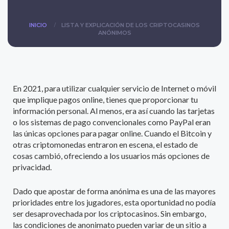
/
INICIO
LISTA Y EXPLICACIÓN DE LOS CRIPTOCASINOS
ANÓNIMOS
En 2021, para utilizar cualquier servicio de Internet o móvil
que implique pagos online, tienes que proporcionar tu
información personal. Al menos, era así cuando las tarjetas
o los sistemas de pago convencionales como PayPal eran
las únicas opciones para pagar online. Cuando el Bitcoin y
otras criptomonedas entraron en escena, el estado de
cosas cambió, ofreciendo a los usuarios más opciones de
privacidad.
Dado que apostar de forma anónima es una de las mayores
prioridades entre los jugadores, esta oportunidad no podía
ser desaprovechada por los criptocasinos. Sin embargo,
las condiciones de anonimato pueden variar de un sitio a