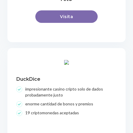
Visita
DuckDice
impresionante casino cripto solo de dados
probadamente justo
enorme cantidad de bonos y premios
19 criptomonedas aceptadas