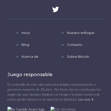
Inicio
Nuestro enfoque
Blog
Contacto
Acerca de
Sobre Bitcoin
Juego responsable
El contenido de este sitio web está dirigido exclusivamente a
personas mayores de 18 años. Por favor, ten en cuenta que los
juegos de azar siempre implican un riesgo y la mejor manera de
evitar perder dinero es no apostar en absoluto.
Lee mas