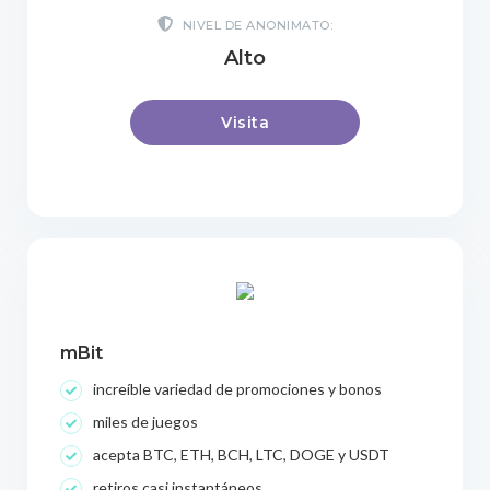
NIVEL DE ANONIMATO:
Alto
Visita
mBit
increíble variedad de promociones y bonos
miles de juegos
acepta BTC, ETH, BCH, LTC, DOGE y USDT
retiros casi instantáneos