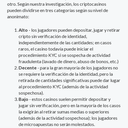
otro. Según nuestra investigación, los criptocasinos
pueden dividirse en tres categorías según su nivel de
anonimato:
Alto
- los jugadores pueden depositar, jugar y retirar
cripto sin verificación de identidad,
independientemente de las cantidades; en casos
raros, el casino todavía puede iniciar el
procedimiento KYC si se sospecha de actividad
fraudulenta (lavado de dinero, abuso de bonos, etc.)
Decente
- para la gran mayoría de los jugadores no
se requiere la verificación de la identidad, pero la
retirada de cantidades significativas puede dar lugar
al procedimiento KYC (además de la actividad
sospechosa).
Bajo
- estos casinos suelen permitir depositar y
jugar sin verificación, pero en la mayoría de los casos
la exigirán al retirar sumas medias o superiores
(además de la actividad sospechosa); los jugadores
de microapuestas no serán molestados.