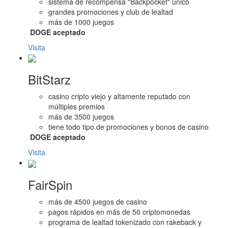
sistema de recompensa "Backpocket" único
grandes promociones y club de lealtad
más de 1000 juegos
DOGE aceptado
Visita
BitStarz
casino cripto viejo y altamente reputado con
múltiples premios
más de 3500 juegos
tiene todo tipo de promociones y bonos de casino
DOGE aceptado
Visita
FairSpin
más de 4500 juegos de casino
pagos rápidos en más de 50 criptomonedas
programa de lealtad tokenizado con rakeback y