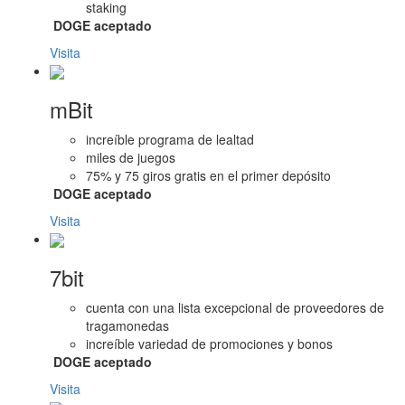
staking
DOGE aceptado
Visita
mBit
increíble programa de lealtad
miles de juegos
75% y 75 giros gratis en el primer depósito
DOGE aceptado
Visita
7bit
cuenta con una lista excepcional de proveedores de
tragamonedas
increíble variedad de promociones y bonos
DOGE aceptado
Visita