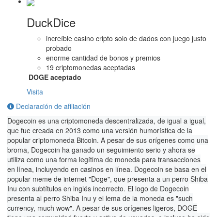
DuckDice
increíble casino cripto solo de dados con juego justo
probado
enorme cantidad de bonos y premios
19 criptomonedas aceptadas
DOGE aceptado
Visita
Declaración de afiliación
Dogecoin es una criptomoneda descentralizada, de igual a igual,
que fue creada en 2013 como una versión humorística de la
popular criptomoneda Bitcoin. A pesar de sus orígenes como una
broma, Dogecoin ha ganado un seguimiento serio y ahora se
utiliza como una forma legítima de moneda para transacciones
en línea, incluyendo en casinos en línea. Dogecoin se basa en el
popular meme de internet "Doge", que presenta a un perro Shiba
Inu con subtítulos en inglés incorrecto. El logo de Dogecoin
presenta al perro Shiba Inu y el lema de la moneda es "such
currency, much wow". A pesar de sus orígenes ligeros, DOGE