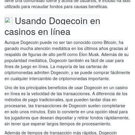
tiene una comunidad fuerte y activa de usuarios, e incluso ha sido
utilizado para recaudar fondos para causas benéficas.
Usando Dogecoin en
casinos en línea
Aunque Dogecoin puede no ser tan conocido como Bitcoin, ha
ganado mucha atención mediática en los últimos años gracias al
respaldo de figuras de alto perfil como Elon Musk. Además de su
popularidad mediática, Dogecoin también es fácil de usar para
fines de juego en línea. La mayoría de las carteras de
criptomonedas admiten Dogecoin, y se puede comprar fácilmente
en cualquier intercambio de criptomonedas importante.
Uno de los principales beneficios de usar Dogecoin en un casino
en línea es la velocidad de las transacciones. A diferencia de los
métodos de pago tradicionales, que pueden tardar días en
procesarse, las transacciones de Dogecoin suelen completarse
en solo unos minutos. Esto lo convierte en una opción ideal para
los jugadores que desean depositar y retirar fondos rápidamente,
sin tener que esperar largos tiempos de procesamiento.
Además de tiempos de transacción más rápidos, Dogecoin