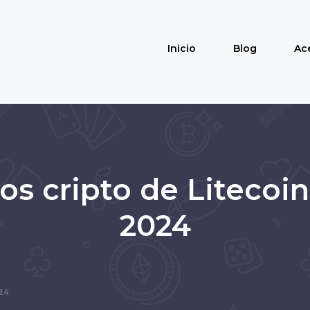
Inicio
Blog
Ac
os cripto de Litecoin
2024
24