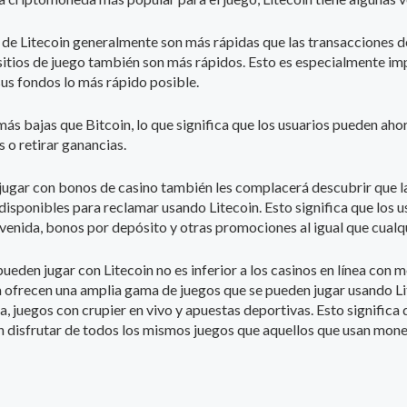
 de Litecoin generalmente son más rápidas que las transacciones de
s sitios de juego también son más rápidos. Esto es especialmente i
us fondos lo más rápido posible.
más bajas que Bitcoin, lo que significa que los usuarios pueden aho
 o retirar ganancias.
 jugar con bonos de casino también les complacerá descubrir que l
disponibles para reclamar usando Litecoin. Esto significa que los 
enida, bonos por depósito y otras promociones al igual que cualqu
ueden jugar con Litecoin no es inferior a los casinos en línea con 
a ofrecen una amplia gama de juegos que se pueden jugar usando Li
 juegos con crupier en vivo y apuestas deportivas. Esto significa 
n disfrutar de todos los mismos juegos que aquellos que usan mone