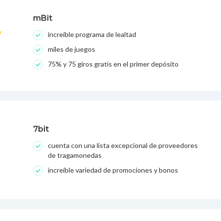
mBit
increíble programa de lealtad
miles de juegos
75% y 75 giros gratis en el primer depósito
7bit
cuenta con una lista excepcional de proveedores
de tragamonedas
increíble variedad de promociones y bonos