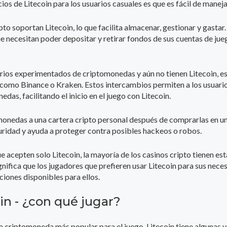
ios de Litecoin para los usuarios casuales es que es fácil de maneja
pto soportan Litecoin, lo que facilita almacenar, gestionar y gastar.
que necesitan poder depositar y retirar fondos de sus cuentas de j
rios experimentados de criptomonedas y aún no tienen Litecoin, es 
 como Binance o Kraken. Estos intercambios permiten a los usuari
das, facilitando el inicio en el juego con Litecoin.
monedas a una cartera cripto personal después de comprarlas en un
uridad y ayuda a proteger contra posibles hackeos o robos.
e acepten solo Litecoin, la mayoría de los casinos cripto tienen 
nifica que los jugadores que prefieren usar Litecoin para sus neces
iones disponibles para ellos.
oin - ¿con qué jugar?
a criptomoneda más popular para el juego, Litecoin tiene algunas ve