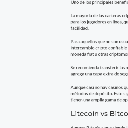
Uno de los principales benefic
La mayoría de las carteras cri
para los jugadores en línea, 
facilidad.
Para aquellos que no son usua
intercambio cripto confiable
moneda fiat u otras criptomone
Se recomienda transferir las 
agrega una capa extra de seg
Aunque casi no hay casinos qu
métodos de depósito. Esto sig
tienen una amplia gama de opc
Litecoin vs Bitc
Aunque Bitcoin sigue siendo l