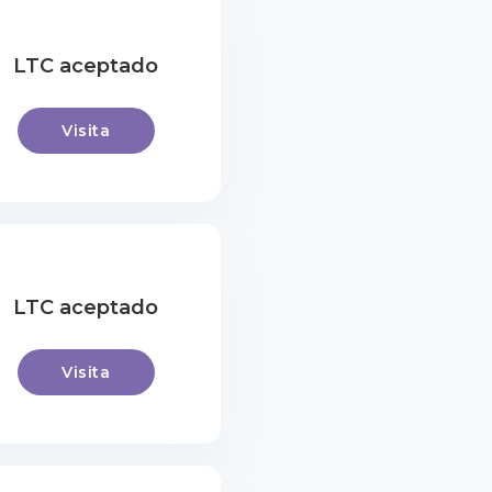
LTC aceptado
Visita
LTC aceptado
Visita