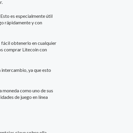
r.
 Esto es especialmente útil
uego rápidamente y con
fácil obtenerlo en cualquier
os comprar Litecoin con
 intercambio, ya que esto
esta moneda como uno de sus
idades de juego en línea
ntajas clave sobre ella.