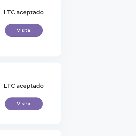
LTC aceptado
Visita
LTC aceptado
Visita