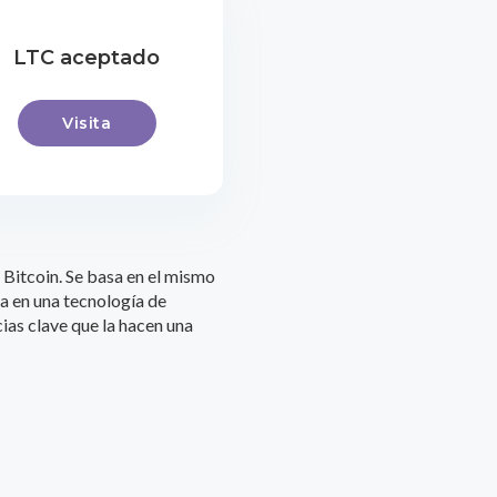
LTC aceptado
Visita
 Bitcoin. Se basa en el mismo
a en una tecnología de
ias clave que la hacen una